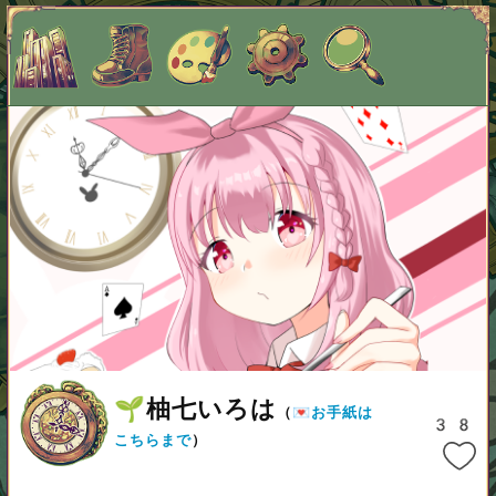
名前表示
🌱柚七いろは
（
💌お手紙は
38
こちらまで
）