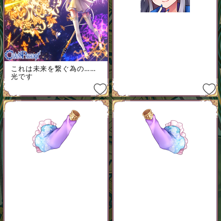
これは未来を繋ぐ為の……
光です