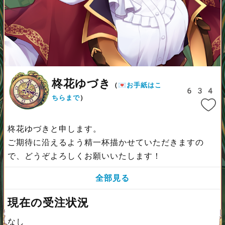
柊花ゆづき
（
💌お手紙はこ
634
ちらまで
）
柊花ゆづきと申します。
ご期待に沿えるよう精一杯描かせていただきますの
で、どうぞよろしくお願いいたします！
全部見る
現在の受注状況
なし