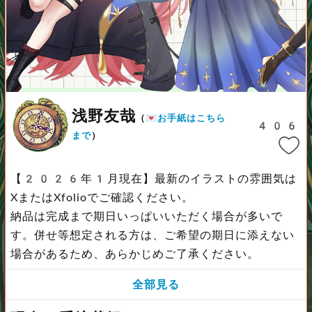
浅野友哉
（
💌お手紙はこちら
406
まで
）
【2026年1月現在】最新のイラストの雰囲気は
XまたはXfolioでご確認ください。
納品は完成まで期日いっぱいいただく場合が多いで
す。併せ等想定される方は、ご希望の期日に添えない
場合があるため、あらかじめご了承ください。
全部見る