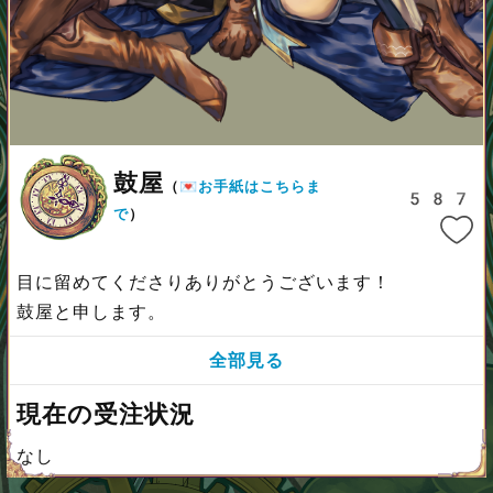
鼓屋
（
💌お手紙はこちらま
587
で
）
目に留めてくださりありがとうございます！
鼓屋と申します。
全部見る
現在の受注状況
なし