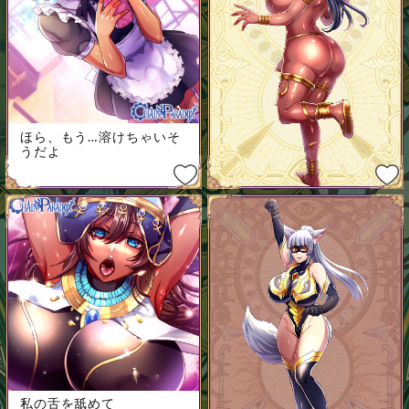
ほら、もう…溶けちゃいそ
うだよ
私の舌を舐めて