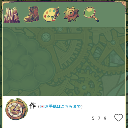
名前表示
作
（
💌お手紙はこちらまで
）
579