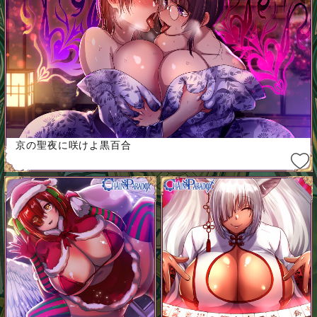
京の聖夜に咲けよ黒百合