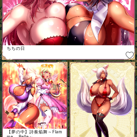
ちちの日
【夢の中】詩奏焔舞～Flam
me Belle～