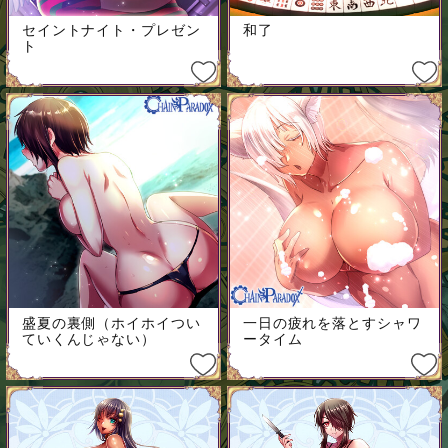
セイントナイト・プレゼン
和了
ト
盛夏の裏側（ホイホイつい
一日の疲れを落とすシャワ
ていくんじゃない）
ータイム