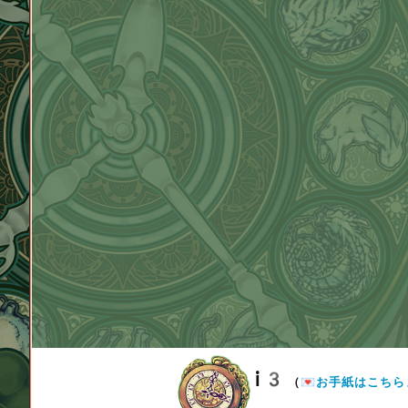
i3
（
💌お手紙はこちら