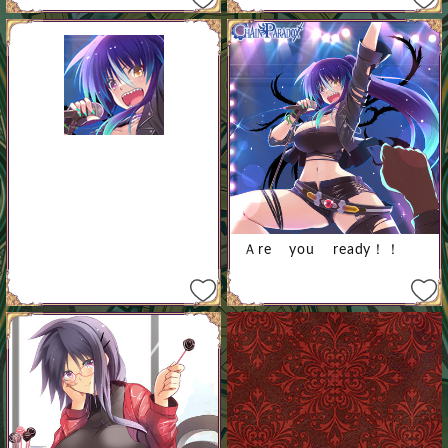
Ａre you ready！！