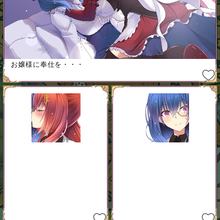
お嬢様に奉仕を・・・