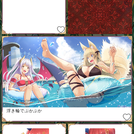
浮き輪でぷかぷか