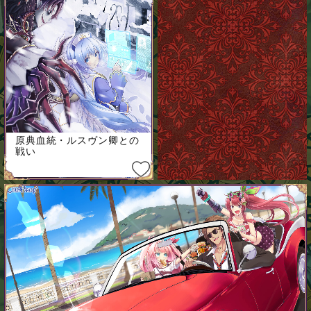
原典血統・ルスヴン卿との
戦い