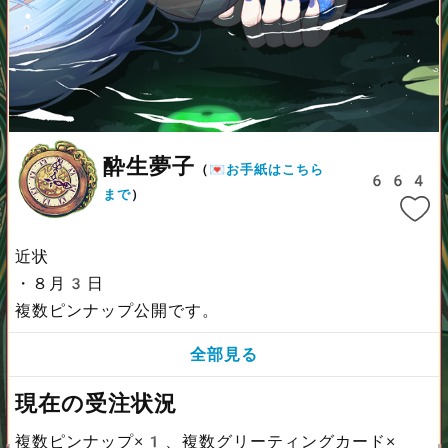
酔生夢子
（
💌お手紙はこちら
664
まで
）
近状
・８月3日
複数ピンナップ公開です。
全部見る
現在の受注状況
複数ピンナップ×1、複数グリーティングカード×