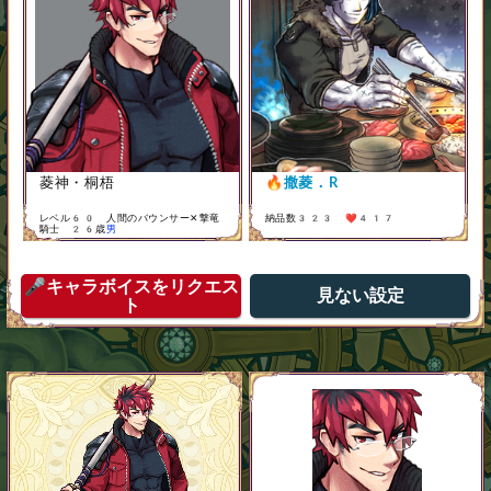
菱神・桐梧
🔥
撒菱．R
レベル60 人間のバウンサー✕撃竜
納品数323 ❤️417
騎士 26歳
男
🎤キャラボイスをリクエス
見ない設定
ト