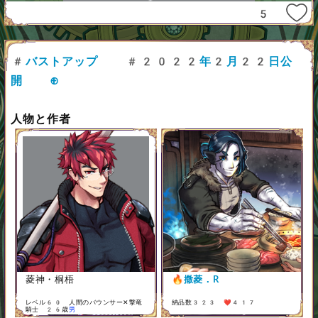
5
#バストアップ
#2022年2月22日公
開
⊕
人物と作者
菱神・桐梧
🔥
撒菱．R
レベル60 人間のバウンサー✕撃竜
納品数323 ❤️417
騎士 26歳
男