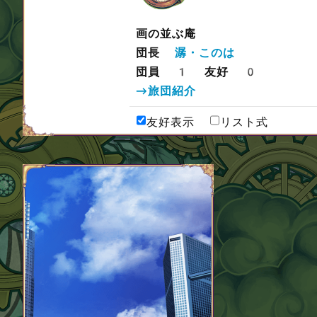
画の並ぶ庵
団長
潺・このは
団員 1 友好 0
→旅団紹介
友好表示
リスト式