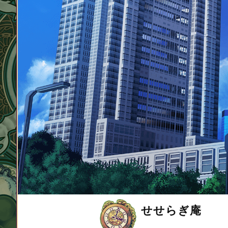
せせらぎ庵