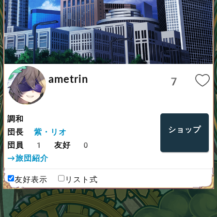
ametrin
7
調和
ショップ
団長
紫・リオ
団員 1 友好 0
→旅団紹介
友好表示
リスト式