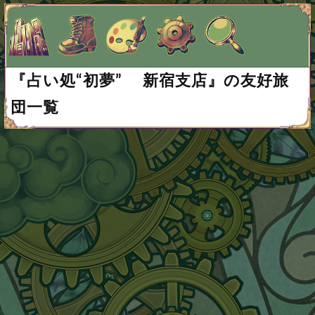
『占い処“初夢” 新宿支店』の友好旅
団員募集中
団一覧